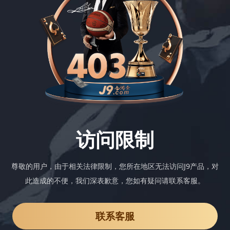
访问限制
尊敬的用户，由于相关法律限制，您所在地区无法访问J9产品，对
此造成的不便，我们深表歉意，您如有疑问请联系客服。
联系客服