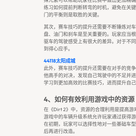
殊元素可以帮助玩家在比赛中做出更加精确
练习如何提前判断转弯的时机，避免在关键
门的平衡则是取胜的关键。
其次，赛车技巧的提升还需要不断锤炼对车
盘、油门和刹车是至关重要的。玩家应当根
驱车的驾驶感受上有很大的差异。对于不同
到得心应手。
44118太阳成城
此外，赛车技巧的提升还需要在对手的竞争
他高手的对决，发现自己驾驶中的不足并进
学习到更加高效的比赛技巧，进而提升自己
4、如何有效利用游戏中的资源
在《Dirt 2》中，资源的合理利用是提
游戏中的车辆升级系统允许玩家通过获得游
在初期，玩家可以选择性地对一些基础车型
后再进行改造。