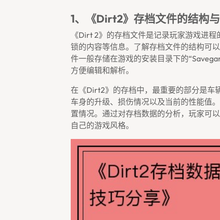
1、《Dirt2》存档文件的结构
《Dirt 2》的存档文件是记录玩家游戏
锁的内容等信息。了解存档文件的结构可以
件一般存储在游戏的安装目录下的“savega
方便编辑和解析。
在《Dirt2》的存档中，最重要的部分是
车身的升级、损伤情况以及当前的性能值。
置情况。通过对存档数据的分析，玩家可以
自己的游戏风格。