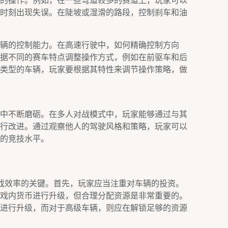
的操作。例如，在一些弯道较多的赛道上，玩家可以
时刻出现失误。在陡坡或湿滑的路段，控制刹车和油
辆的控制能力。在高速行驶中，如何精确控制方向
据不同的赛车特点调整操作方式，例如在前驱车和后
类型的车辆，玩家要根据其特性来调节操作策略，做
中不断磨砺。在多人对战模式中，玩家能够通过与其
行改进。通过观察他人的驾驶风格和策略，玩家可以
的竞技水平。
高游戏效率的关键。首先，玩家应当注重对车辆的投资。
戏内货币进行升级，但合理分配资源是非常重要的。
进行升级，而对于高级车辆，则应在解锁足够的资源