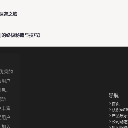
探索之旅
利的终极秘籍与技巧》
有优秀的
为用户
信息、
导航
戏动
首页
及丰富
认识441
产品展示
足用户
公司动态
。加入
集团服务