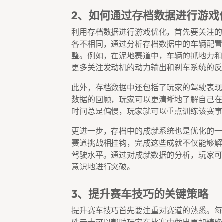
2、如何通过存档数据进行游戏
利用存档数据进行游戏优化，首先要关注的
各不相同，通过分析存档数据中的车辆配置
整。例如，在泥地赛道中，车辆的抓地力和
更多关注发动机的动力输出和刹车系统的反
此外，存档数据中还包括了玩家的驾驶表现
数据的回顾，玩家可以更清晰地了解自己在
时间总是偏慢，玩家就可以重点训练该赛事
更进一步，存档中的成就系统也是优化的一
赛道挑战相挂钩，完成这些成就不仅能够解
驾驶水平。通过对成就数据的分析，玩家可
意识地进行突破。
3、提升赛车技巧的关键策略
提升赛车技巧首先要注重对赛道的熟悉。每