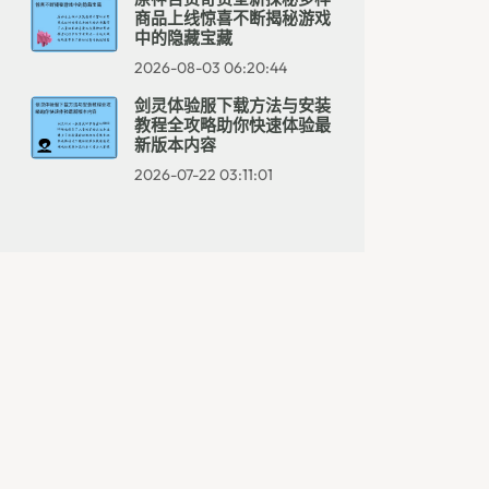
商品上线惊喜不断揭秘游戏
中的隐藏宝藏
2026-08-03 06:20:44
剑灵体验服下载方法与安装
教程全攻略助你快速体验最
新版本内容
2026-07-22 03:11:01