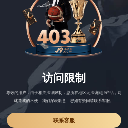
访问限制
尊敬的用户，由于相关法律限制，您所在地区无法访问J9产品，对
此造成的不便，我们深表歉意，您如有疑问请联系客服。
联系客服