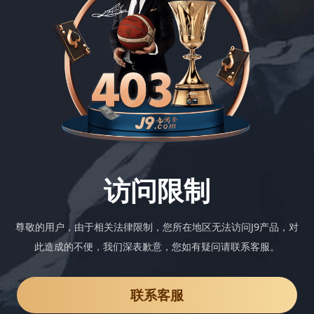
访问限制
尊敬的用户，由于相关法律限制，您所在地区无法访问J9产品，对
此造成的不便，我们深表歉意，您如有疑问请联系客服。
联系客服